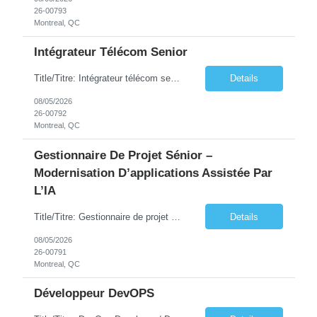
26-00793
Montreal, QC
Intégrateur Télécom Senior
Title/Titre: Intégrateur télécom senior / Senior Telecommunications Integrator Location/Lieu: Downtown Montréal / Montréal, centre-ville – 2-3 jours par semaine présentiel/2-3 days/week onsite Duration/Durée: 6 months with possibility of renewal / 6 mois avec possibilité de renouvellement – 37.5 hours per week / 37,5 heures pa...
Details
08/05/2026
26-00792
Montreal, QC
Gestionnaire De Projet Sénior –
Modernisation D’applications Assistée Par
L’IA
Title/Titre: Gestionnaire de projet sénior – Modernisation d'applications assistée par l'IA Location/Lieu: Downtown Montréal / Montréal, centre-ville – 1 jours par semaine présentiel/ 1 day/week onsite Duration/Durée: 6 months with possibility of renewal / 6 mois avec possibilité de renouvellement – 37.5 hours per we...
Details
08/05/2026
26-00791
Montreal, QC
Développeur DevOPS