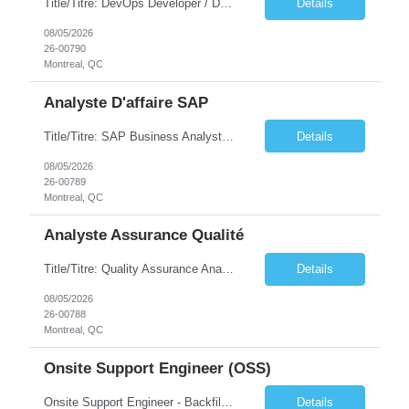
Title/Titre: DevOps Developer / Développeur DevOps Location/Lieu: Downtown Montréal / Montréal, centre-ville – On-site 6 days/month / Présentiel 6 jours/mois Duration/Durée: 1 year with possibility of renewal / 1 an avec possibilité de renouvellement – 37.5 hours per week / 37,5 heures par semaine Le candidat doit posséder les q...
Details
08/05/2026
26-00790
Montreal, QC
Analyste D'affaire SAP
Title/Titre: SAP Business Analyst / Analyste d'affaires SAP Location/Lieu: Downtown Montréal / Montréal, centre-ville – 2 days per week on-site / 2 jours par semaine en présentiel- Remote work/Télétravail: Québec only / Québec seulement Duration/Durée: Until early April 2027 / Jusqu'au début avril 2027 – 40 h...
Details
08/05/2026
26-00789
Montreal, QC
Analyste Assurance Qualité
Title/Titre: Quality Assurance Analyst / Analyste en assurance qualité Location/Lieu: Downtown Montréal / Montréal, centre-ville Duration/Durée: Until March 31, 2027 – 35 hours/week / Jusqu'au 31 mars 2027 – 35 heures/semaine Le candidat doit posséder les qualifications suivantes : Exigences: 1. Détenir un dip...
Details
08/05/2026
26-00788
Montreal, QC
Onsite Support Engineer (OSS)
Onsite Support Engineer - Backfill Malaysia • 1–3+ years of IT support experience • Windows 10/11 & Office 365 support • Hardware/software troubleshooting • Ticketing system experience (ServiceNow/Jira) • User support & customer service skills • Knowledge of networking basics, printers, VPN, Active Directory • Ability to work ons...
Details