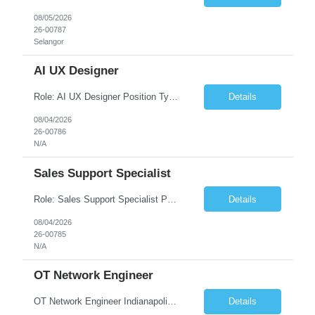
08/05/2026
26-00787
Selangor
AI UX Designer
Role: AI UX Designer Position Type: Full-Time Contract (40hrs/week) Contract Duration: 3-month contract with strong potential for extension Work Hours: CST Work Schedule: 8 hours/day (Mon-Fri) Location: 100% Remote - Candidates can work from Houston, TX or Canada or LATAM Project Overview Building new AI-powered capabilities within WXP. End users will interact with the WXP ...
Details
08/04/2026
26-00786
N/A
Sales Support Specialist
Role: Sales Support Specialist Position Type: Full-Time Contract (40hrs/week) Contract Duration: 1 September 2026 – 31 July 2027 Work Hours: IST Work Schedule: 8 hours/day (Mon-Fri) Location: 100% Remote - Candidates can work from anywhere in India About the role: You'll equip customer-facing sales employees with the knowledge, skills, and tools they need to succeed throug...
Details
08/04/2026
26-00785
N/A
OT Network Engineer
OT Network Engineer Indianapolis Onsite Job Description Expert with an understanding of operational technology Deep knowledge about networking OT (IT) Deep knowledge of TCP/IP, Ethernet, VLANs, routing, switching OT protocols: Modbus, DNP3, OPC-UA, Profibus, BACnet, etc. IT protocols: DNS, DHCP, SNMP, HTTPS, NTP, etc. Firewalls, VPNs, NAT, and network segmentation N...
Details