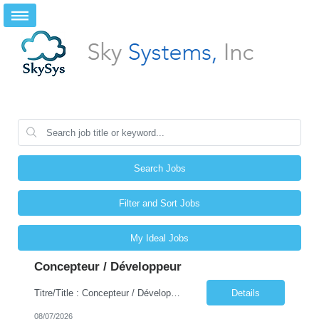
Search Jobs
Filter and Sort Jobs
My Ideal Jobs
Concepteur / Développeur
Titre/Title : Concepteur / Développeur — Designer / Developer Durée/Duration : Jusqu'au 31 décembre 2027 – 40 heures/semaine — Until December 31, 2027 – 40 hours/week Lieu/Location : Montréal, centre-ville – Présentiel obligatoire 2 jours/semaine — Downtown Montreal – Mandatory on-site presence 2 days/week ...
Details
08/07/2026