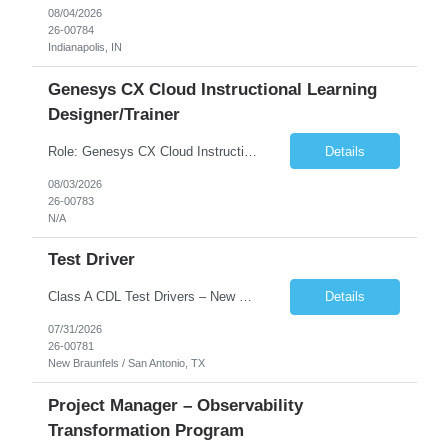
08/04/2026
26-00784
Indianapolis, IN
Genesys CX Cloud Instructional Learning
Designer/Trainer
Role: Genesys CX Cloud Instructional Learning Designer/Trainer Position Type: Full-Time Contract (40hrs/week) Contract Duration: 12 months Work Hours: US Time Work Schedule: 8 hours/day (Mon-Fri) Location :100% Remote - Candidates can work from anywhere in USA About the job 1. Background This engagement supports an enterprise deployment of Genesys CX Cloud. The ef...
Details
08/03/2026
26-00783
N/A
Test Driver
Class A CDL Test Drivers – New Braunfels / San Antonio, TX SkySys is now hiring experienced Class A CDL Drivers for an exciting vehicle test-driving project in the New Braunfels / San Antonio, TX area. Position Details Position: Class A CDL Test Driver Location: New Braunfels / San Antonio, TX Start Date: Mid-August 2026 Employment Type: Hourly Contract...
Details
07/31/2026
26-00781
New Braunfels / San Antonio, TX
Project Manager – Observability
Transformation Program