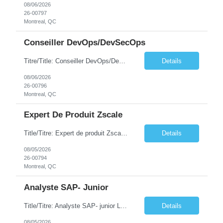
08/06/2026
26-00797
Montreal, QC
Conseiller DevOps/DevSecOps
Titre/Title: Conseiller DevOps/DevSecOps / DevOps/DevSecOps Advisor Lieu/Location: Montréal centre-ville – Présentiel obligatoire 2 jours/semaine / Downtown Montreal – On-site mandatory 2 days/week Durée/Duration: 1 an avec forte possibilité de renouvellement – 37.5 heures/semaine / 1 year with strong possibility of renewal – 37.5 hours/we...
Details
08/06/2026
26-00796
Montreal, QC
Expert De Produit Zscale
Title/Titre: Expert de produit Zscaler/ Zscaler Product Expert Location/Lieu: Downtown Montréal / Montréal, centre-ville – 2 jours par semaine présentiel 2 days/week onsite Duration/Durée: 31 dec 2027/ December 31, 2027– 37.5 hours per week / 37.5 heures par semaine Le candidat doit posséder les qualifications suivantes : Requis Di...
Details
08/05/2026
26-00794
Montreal, QC
Analyste SAP- Junior
Title/Titre: Analyste SAP- junior Location/Lieu: Downtown Montréal / Montréal, centre-ville – 1 jour par semaine présentiel 1 day/week onsite Duration/Durée: 31 dec 2026 renouvelable/ December 31, 2026, renewable– 40 hours per week / 40 heures par semaine Le candidat doit posséder les qualifications suivantes : Requis Baccalaur&e...
Details
08/05/2026