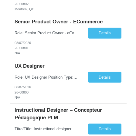
26-00802
Montreal, QC
Senior Product Owner - ECommerce
Role: Senior Product Owner - eCommerce Position Type: Full-Time Contract (40hrs/week) Contract Duration: 6 months (possibly long term) Work Hours: PST hours preferred (flex as long as committed to core hours of 7am-2pm PST) Work Schedule: 8 hours/day (Mon-Fri) Location: 100% Remote (Candidates can work from anywhere in LATAM) Team Overview This is a highly collaborative role, partne...
Details
08/07/2026
26-00801
N/A
UX Designer
Role: UX Designer Position Type: Full-Time Contract (40hrs/week) Contract Duration: 6-9 months Work Schedule: 8 hours/day (Mon-Fri) Location: 100% Remote (Candidates can work from anywhere in LATAM) Must-Have Skills 1+ years of experience as a Product Designer OR 3+ years of experience in UX Design, UI Design, User Research, or a related discipline. Strong UI/Visual Design expe...
Details
08/07/2026
26-00800
N/A
Instructional Designer – Concepteur
Pédagogique PLM
Titre/Title: Instructional designer – Concepteur pédagogique PLM/ Instructional Designer – PLM Educational Content Designer Lieu/Location: Montréal– Présentiel obligatoire 2 jours/semaine / Montreal – On-site mandatory 2 days/week Durée/Duration: Au 31 Décembre 2026 - possibilité de renouvellement 40 heures/semaine / Decemb...
Details